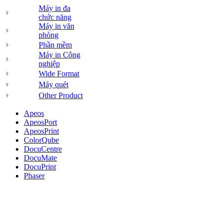
Máy in đa
chức năng
Máy in văn
phòng
Phần mềm
Máy in Công
nghiệp
Wide Format
Máy quét
Other Product
Apeos
ApeosPort
ApeosPrint
ColorQube
DocuCentre
DocuMate
DocuPrint
Phaser