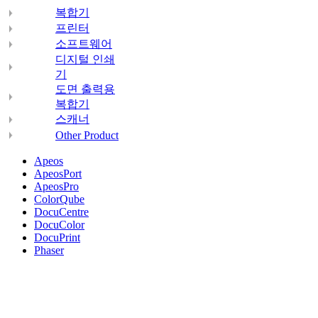
복합기
프린터
소프트웨어
디지털 인쇄
기
도면 출력용
복합기
스캐너
Other Product
Apeos
ApeosPort
ApeosPro
ColorQube
DocuCentre
DocuColor
DocuPrint
Phaser