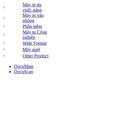
Máy in đa
chức năng
Máy in văn
phòng
Phần mềm
Máy in Công
nghiệp
Wide Format
Máy quét
Other Product
DocuMate
DocuScan