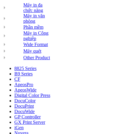
Máy in đa
chức năng
Máy in văn
phòng
Phần mềm
Máy in Công
nghiệp
Wide Format
Máy quét
Other Product
8825 Series
B9 Series
CF
ApeosPro
ApeosWide
Digital Color Press
DocuColor
DocuPrint
DocuWide
GP Controller
GX Print Server
iGen
Nuvera