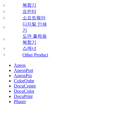
복합기
프린터
소프트웨어
디지털 인쇄
기
도면 출력용
복합기
스캐너
Other Product
Apeos
ApeosPort
ApeosPro
ColorQube
DocuCentre
DocuColor
DocuPrint
Phaser