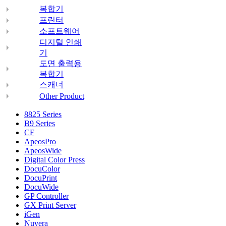
복합기
프린터
소프트웨어
디지털 인쇄
기
도면 출력용
복합기
스캐너
Other Product
8825 Series
B9 Series
CF
ApeosPro
ApeosWide
Digital Color Press
DocuColor
DocuPrint
DocuWide
GP Controller
GX Print Server
iGen
Nuvera