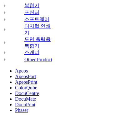
복합기
프린터
소프트웨어
디지털 인쇄
기
도면 출력용
복합기
스캐너
Other Product
Apeos
ApeosPort
ApeosPrint
ColorQube
DocuCentre
DocuMate
DocuPrint
Phaser