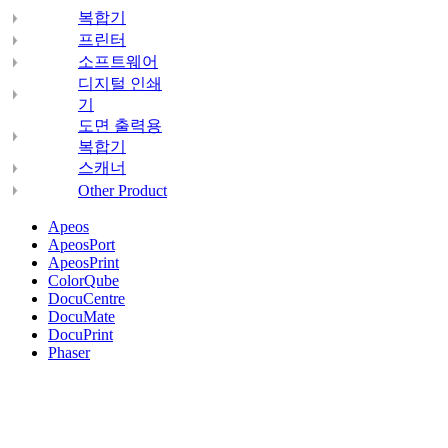
복합기
프린터
소프트웨어
디지털 인쇄
기
도면 출력용
복합기
스캐너
Other Product
Apeos
ApeosPort
ApeosPrint
ColorQube
DocuCentre
DocuMate
DocuPrint
Phaser