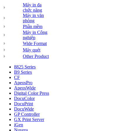
Máy in đa
chức năng
Máy in văn
phòng
Phần mềm
Máy in Công
nghiệp
Wide Format
Máy quét
Other Product
8825 Series
B9 Series
CF
ApeosPro
ApeosWide
Digital Color Press
DocuColor
DocuPrint
DocuWide
GP Controller
GX Print Server
iGen
Nuvera