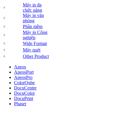
Máy in đa
chức năng
Máy in văn
phòng
Phần mềm
Máy in Công
nghiệp
Wide Format
Máy quét
Other Product
Apeos
ApeosPort
ApeosPro
ColorQube
DocuCentre
DocuColor
DocuPrint
Phaser