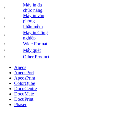
Máy in đa
chức năng
Máy in văn
phòng
Phần mềm
Máy in Công
nghiệp
Wide Format
Máy quét
Other Product
Apeos
ApeosPort
ApeosPrint
ColorQube
DocuCentre
DocuMate
DocuPrint
Phaser