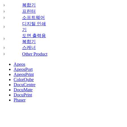
복합기
프린터
소프트웨어
디지털 인쇄
기
도면 출력용
복합기
스캐너
Other Product
Apeos
ApeosPort
ApeosPrint
ColorQube
DocuCentre
DocuMate
DocuPrint
Phaser