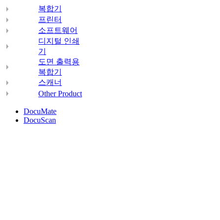
복합기
프린터
소프트웨어
디지털 인쇄
기
도면 출력용
복합기
스캐너
Other Product
DocuMate
DocuScan