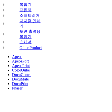
복합기
프린터
소프트웨어
디지털 인쇄
기
도면 출력용
복합기
스캐너
Other Product
Apeos
ApeosPort
ApeosPrint
ColorQube
DocuCentre
DocuMate
DocuPrint
Phaser