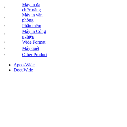
Máy in đa
chức năng
Máy in văn
phòng
Phần mềm
Máy in Công
nghiệp
Wide Format
Máy quét
Other Product
ApeosWide
DocuWide