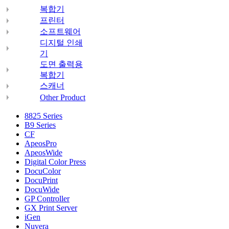
복합기
프린터
소프트웨어
디지털 인쇄
기
도면 출력용
복합기
스캐너
Other Product
8825 Series
B9 Series
CF
ApeosPro
ApeosWide
Digital Color Press
DocuColor
DocuPrint
DocuWide
GP Controller
GX Print Server
iGen
Nuvera