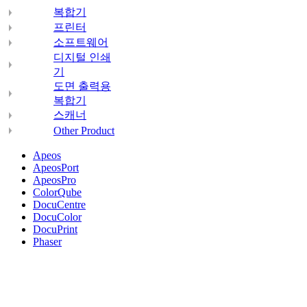
복합기
프린터
소프트웨어
디지털 인쇄
기
도면 출력용
복합기
스캐너
Other Product
Apeos
ApeosPort
ApeosPro
ColorQube
DocuCentre
DocuColor
DocuPrint
Phaser