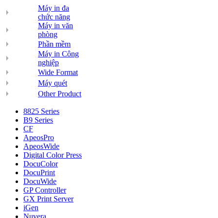
Máy in đa
chức năng
Máy in văn
phòng
Phần mềm
Máy in Công
nghiệp
Wide Format
Máy quét
Other Product
8825 Series
B9 Series
CF
ApeosPro
ApeosWide
Digital Color Press
DocuColor
DocuPrint
DocuWide
GP Controller
GX Print Server
iGen
Nuvera