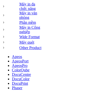
Máy in đa
chức năng
Máy in văn
phòng
Phần mềm
Máy in Công
nghiệp
Wide Format
Máy quét
Other Product
Apeos
ApeosPort
ApeosPro
ColorQube
DocuCentre
DocuColor
DocuPrint
Phaser