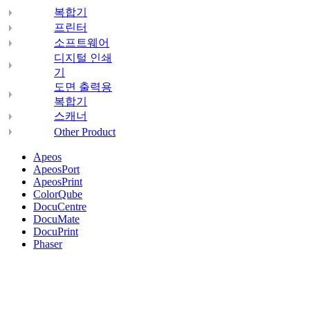
복합기
프린터
소프트웨어
디지털 인쇄
기
도면 출력용
복합기
스캐너
Other Product
Apeos
ApeosPort
ApeosPrint
ColorQube
DocuCentre
DocuMate
DocuPrint
Phaser