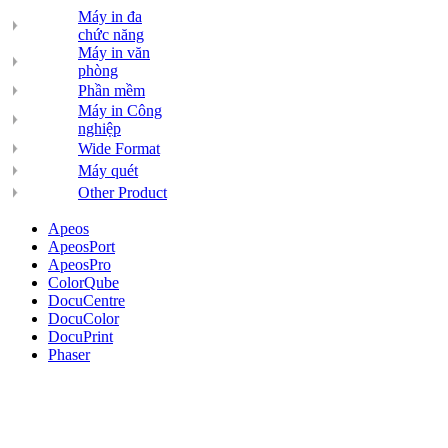
Máy in đa
chức năng
Máy in văn
phòng
Phần mềm
Máy in Công
nghiệp
Wide Format
Máy quét
Other Product
Apeos
ApeosPort
ApeosPro
ColorQube
DocuCentre
DocuColor
DocuPrint
Phaser