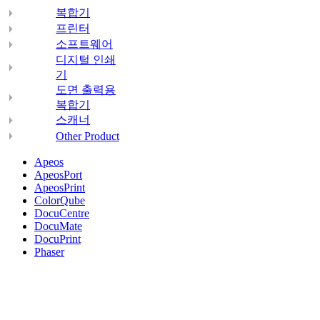
복합기
프린터
소프트웨어
디지털 인쇄
기
도면 출력용
복합기
스캐너
Other Product
Apeos
ApeosPort
ApeosPrint
ColorQube
DocuCentre
DocuMate
DocuPrint
Phaser