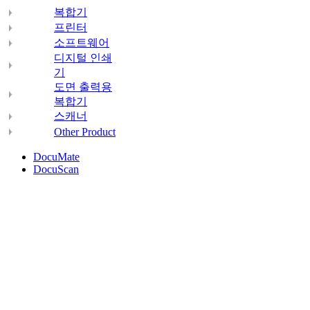
복합기
프린터
소프트웨어
디지털 인쇄
기
도면 출력용
복합기
스캐너
Other Product
DocuMate
DocuScan