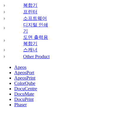
복합기
프린터
소프트웨어
디지털 인쇄
기
도면 출력용
복합기
스캐너
Other Product
Apeos
ApeosPort
ApeosPrint
ColorQube
DocuCentre
DocuMate
DocuPrint
Phaser