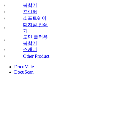
복합기
프린터
소프트웨어
디지털 인쇄
기
도면 출력용
복합기
스캐너
Other Product
DocuMate
DocuScan