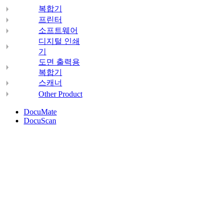
복합기
프린터
소프트웨어
디지털 인쇄
기
도면 출력용
복합기
스캐너
Other Product
DocuMate
DocuScan