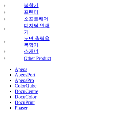
복합기
프린터
소프트웨어
디지털 인쇄
기
도면 출력용
복합기
스캐너
Other Product
Apeos
ApeosPort
ApeosPro
ColorQube
DocuCentre
DocuColor
DocuPrint
Phaser