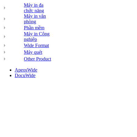
Máy in đa
chức năng
Máy in văn
phòng
Phần mềm
Máy in Công
nghiệp
Wide Format
Máy quét
Other Product
ApeosWide
DocuWide