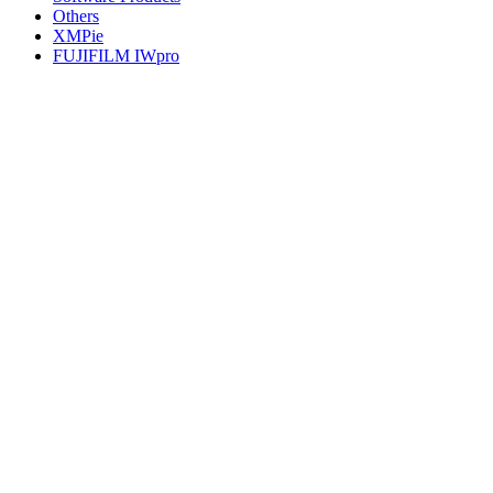
Others
XMPie
FUJIFILM IWpro