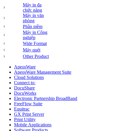
Máy in đa
chức năng
Máy in văn
phòng
Phần mềm
Máy in Công
nghiệp
Wide Format
Máy quét
Other Product
ApeosWare
ApeosWare Management Suite
Cloud Solutions
Connect to:
DocuShare
DocuWorks
Electronic Partnership BroadBand
FreeFlow Suite
Equitrac
GX Print Server
Print Utility
Mobile Applications
Software Products