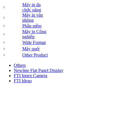
Máy in đa
chức năng
Máy in văn
phòng
Phần mềm
Máy in Công
nghiệp
Wide Format
Máy quét
Other Product
Others
Newline Flat Panel Display
FTI Innex Camera
FTI Ideao