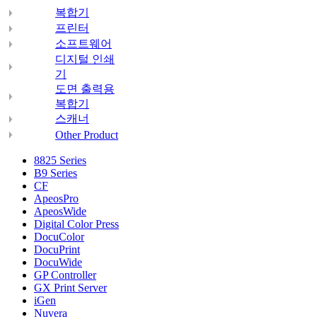
복합기
프린터
소프트웨어
디지털 인쇄
기
도면 출력용
복합기
스캐너
Other Product
8825 Series
B9 Series
CF
ApeosPro
ApeosWide
Digital Color Press
DocuColor
DocuPrint
DocuWide
GP Controller
GX Print Server
iGen
Nuvera