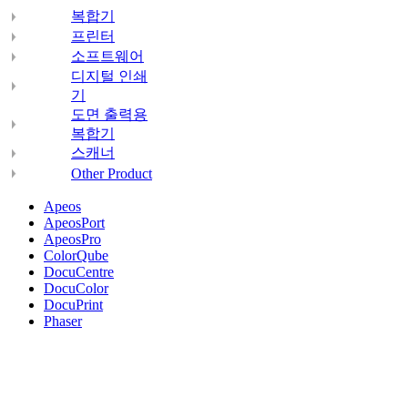
복합기
프린터
소프트웨어
디지털 인쇄
기
도면 출력용
복합기
스캐너
Other Product
Apeos
ApeosPort
ApeosPro
ColorQube
DocuCentre
DocuColor
DocuPrint
Phaser