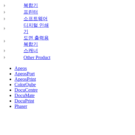
복합기
프린터
소프트웨어
디지털 인쇄
기
도면 출력용
복합기
스캐너
Other Product
Apeos
ApeosPort
ApeosPrint
ColorQube
DocuCentre
DocuMate
DocuPrint
Phaser