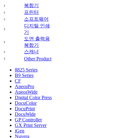
복합기
프린터
소프트웨어
디지털 인쇄
기
도면 출력용
복합기
스캐너
Other Product
8825 Series
B9 Series
CF
ApeosPro
ApeosWide
Digital Color Press
DocuColor
DocuPrint
DocuWide
GP Controller
GX Print Server
iGen
Nuvera