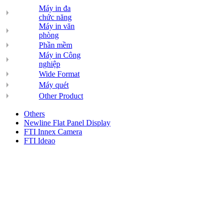
Máy in đa
chức năng
Máy in văn
phòng
Phần mềm
Máy in Công
nghiệp
Wide Format
Máy quét
Other Product
Others
Newline Flat Panel Display
FTI Innex Camera
FTI Ideao