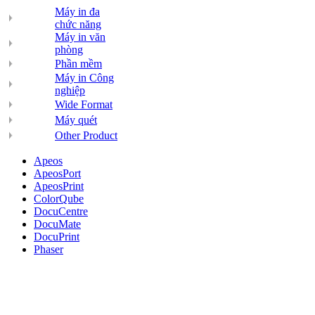
Máy in đa
chức năng
Máy in văn
phòng
Phần mềm
Máy in Công
nghiệp
Wide Format
Máy quét
Other Product
Apeos
ApeosPort
ApeosPrint
ColorQube
DocuCentre
DocuMate
DocuPrint
Phaser