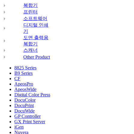
복합기
프린터
소프트웨어
디지털 인쇄
기
도면 출력용
복합기
스캐너
Other Product
8825 Series
B9 Series
CF
ApeosPro
ApeosWide
Digital Color Press
DocuColor
DocuPrint
DocuWide
GP Controller
GX Print Server
iGen
Nuvera