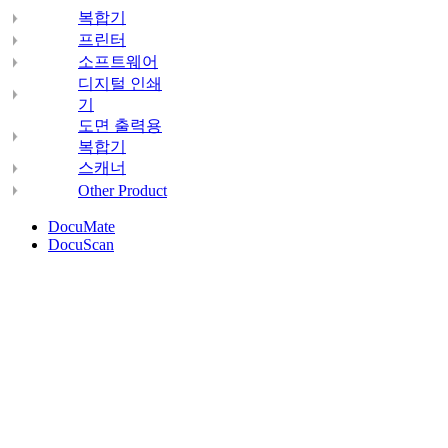
복합기
프린터
소프트웨어
디지털 인쇄
기
도면 출력용
복합기
스캐너
Other Product
DocuMate
DocuScan