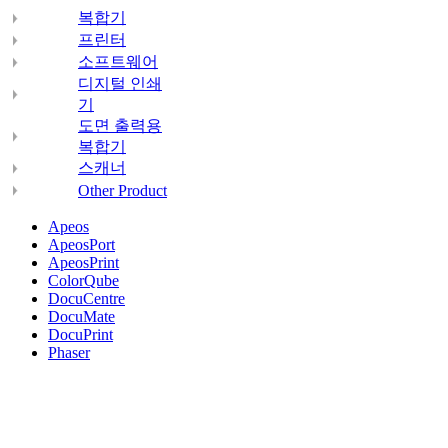
복합기
프린터
소프트웨어
디지털 인쇄
기
도면 출력용
복합기
스캐너
Other Product
Apeos
ApeosPort
ApeosPrint
ColorQube
DocuCentre
DocuMate
DocuPrint
Phaser