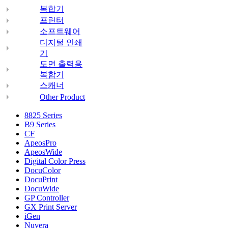
복합기
프린터
소프트웨어
디지털 인쇄
기
도면 출력용
복합기
스캐너
Other Product
8825 Series
B9 Series
CF
ApeosPro
ApeosWide
Digital Color Press
DocuColor
DocuPrint
DocuWide
GP Controller
GX Print Server
iGen
Nuvera