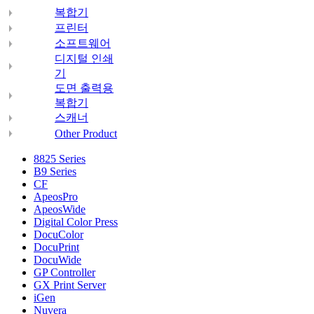
복합기
프린터
소프트웨어
디지털 인쇄
기
도면 출력용
복합기
스캐너
Other Product
8825 Series
B9 Series
CF
ApeosPro
ApeosWide
Digital Color Press
DocuColor
DocuPrint
DocuWide
GP Controller
GX Print Server
iGen
Nuvera