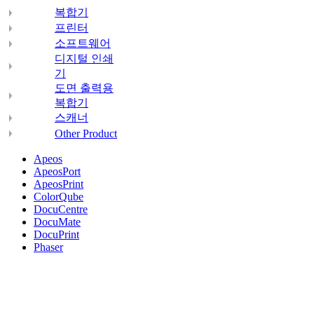
복합기
프린터
소프트웨어
디지털 인쇄
기
도면 출력용
복합기
스캐너
Other Product
Apeos
ApeosPort
ApeosPrint
ColorQube
DocuCentre
DocuMate
DocuPrint
Phaser