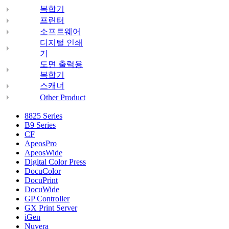
복합기
프린터
소프트웨어
디지털 인쇄
기
도면 출력용
복합기
스캐너
Other Product
8825 Series
B9 Series
CF
ApeosPro
ApeosWide
Digital Color Press
DocuColor
DocuPrint
DocuWide
GP Controller
GX Print Server
iGen
Nuvera