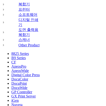
복합기
프린터
소프트웨어
디지털 인쇄
기
도면 출력용
복합기
스캐너
Other Product
8825 Series
B9 Series
CF
ApeosPro
ApeosWide
Digital Color Press
DocuColor
DocuPrint
DocuWide
GP Controller
GX Print Server
iGen
Nuvera