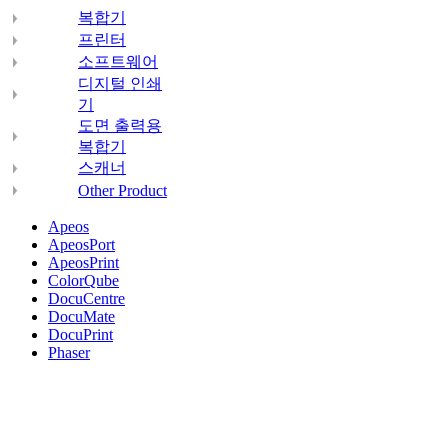
복합기
프린터
소프트웨어
디지털 인쇄
기
도면 출력용
복합기
스캐너
Other Product
Apeos
ApeosPort
ApeosPrint
ColorQube
DocuCentre
DocuMate
DocuPrint
Phaser