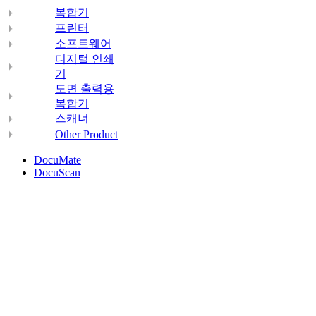
복합기
프린터
소프트웨어
디지털 인쇄
기
도면 출력용
복합기
스캐너
Other Product
DocuMate
DocuScan