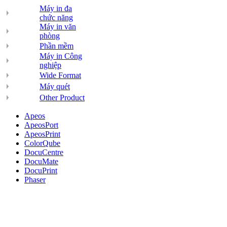
Máy in đa
chức năng
Máy in văn
phòng
Phần mềm
Máy in Công
nghiệp
Wide Format
Máy quét
Other Product
Apeos
ApeosPort
ApeosPrint
ColorQube
DocuCentre
DocuMate
DocuPrint
Phaser