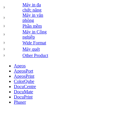
Máy in đa
chức năng
Máy in văn
phòng
Phần mềm
Máy in Công
nghiệp
Wide Format
Máy quét
Other Product
Apeos
ApeosPort
ApeosPrint
ColorQube
DocuCentre
DocuMate
DocuPrint
Phaser