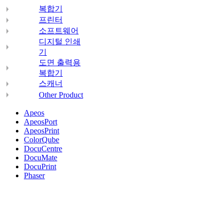
복합기
프린터
소프트웨어
디지털 인쇄
기
도면 출력용
복합기
스캐너
Other Product
Apeos
ApeosPort
ApeosPrint
ColorQube
DocuCentre
DocuMate
DocuPrint
Phaser