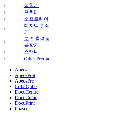
복합기
프린터
소프트웨어
디지털 인쇄
기
도면 출력용
복합기
스캐너
Other Product
Apeos
ApeosPort
ApeosPro
ColorQube
DocuCentre
DocuColor
DocuPrint
Phaser